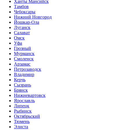
Ханты Мансийск
Тамбов
Чебоксары
Нижний Новгород
Йошкар-Ола
Луганск
Салават
Омск
Уфа
Грозный
Мурманск
Смоленск
Арзамас
Петрозаводск
Владимир
Керчь
Сызрань
Брянск
Нижневартовск
Ярославль
Липецк
Рыбинск
Октябрьский
Тюмень
Элиста