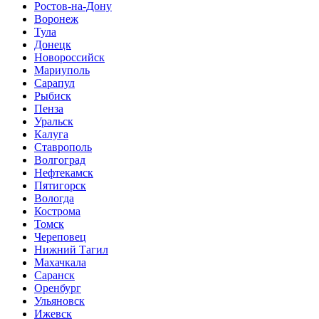
Ростов-на-Дону
Воронеж
Тула
Донецк
Новороссийск
Мариуполь
Сарапул
Рыбиск
Пенза
Уральск
Калуга
Ставрополь
Волгоград
Нефтекамск
Пятигорск
Вологда
Кострома
Томск
Череповец
Нижний Тагил
Махачкала
Саранск
Оренбург
Ульяновск
Ижевск