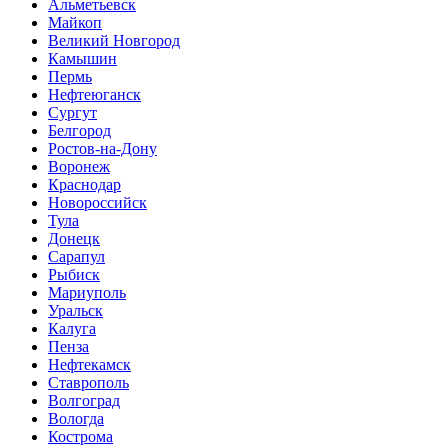
Альметьевск
Майкоп
Великий Новгород
Камышин
Пермь
Нефтеюганск
Сургут
Белгород
Ростов-на-Дону
Воронеж
Краснодар
Новороссийск
Тула
Донецк
Сарапул
Рыбиск
Мариуполь
Уральск
Калуга
Пенза
Нефтекамск
Ставрополь
Волгоград
Вологда
Кострома