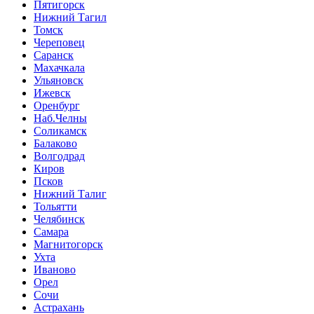
Пятигорск
Нижний Тагил
Томск
Череповец
Саранск
Махачкала
Ульяновск
Ижевск
Оренбург
Наб.Челны
Соликамск
Балаково
Волгодрад
Киров
Псков
Нижний Талиг
Тольятти
Челябинск
Самара
Магнитогорск
Ухта
Иваново
Орел
Сочи
Астрахань