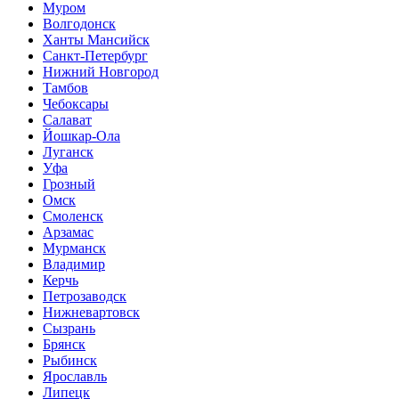
Муром
Волгодонск
Ханты Мансийск
Санкт-Петербург
Нижний Новгород
Тамбов
Чебоксары
Салават
Йошкар-Ола
Луганск
Уфа
Грозный
Омск
Смоленск
Арзамас
Мурманск
Владимир
Керчь
Петрозаводск
Нижневартовск
Сызрань
Брянск
Рыбинск
Ярославль
Липецк