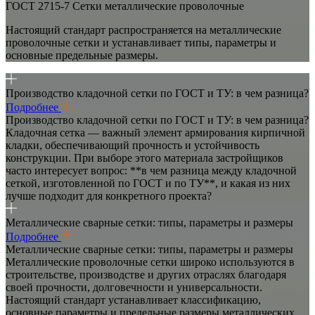
ГОСТ 2715-7 Сетки металлические проволочные
Настоящий стандарт распространяется на металлические
проволочные сетки и устанавливает типы, параметры и
основные предельные размеры.
Производство кладочной сетки по ГОСТ и ТУ: в чем разница?
Подробнее
Производство кладочной сетки по ГОСТ и ТУ: в чем разница?
Кладочная сетка — важный элемент армирования кирпичной
кладки, обеспечивающий прочность и устойчивость
конструкции. При выборе этого материала застройщиков
часто интересует вопрос: **в чем разница между кладочной
сеткой, изготовленной по ГОСТ и по ТУ**, и какая из них
лучше подходит для конкретного проекта?
Металлические сварные сетки: типы, параметры и размеры
Подробнее
Металлические сварные сетки: типы, параметры и размеры
Металлические проволочные сетки широко используются в
строительстве, производстве и других отраслях благодаря
своей прочности, долговечности и универсальности.
Настоящий стандарт устанавливает классификацию,
основные параметры и предельные размеры металлических