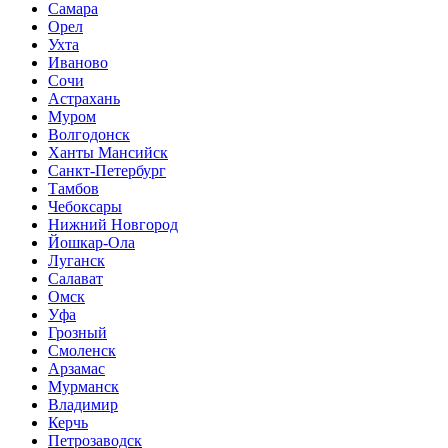
Самара
Орел
Ухта
Иваново
Сочи
Астрахань
Муром
Волгодонск
Ханты Мансийск
Санкт-Петербург
Тамбов
Чебоксары
Нижний Новгород
Йошкар-Ола
Луганск
Салават
Омск
Уфа
Грозный
Смоленск
Арзамас
Мурманск
Владимир
Керчь
Петрозаводск