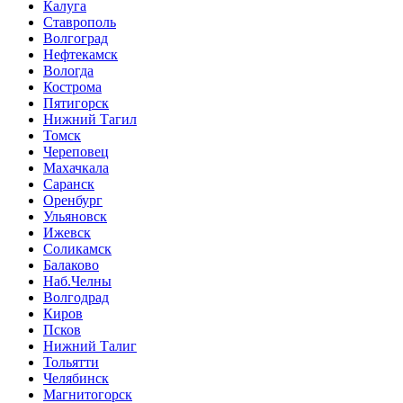
Калуга
Ставрополь
Волгоград
Нефтекамск
Вологда
Кострома
Пятигорск
Нижний Тагил
Томск
Череповец
Махачкала
Саранск
Оренбург
Ульяновск
Ижевск
Соликамск
Балаково
Наб.Челны
Волгодрад
Киров
Псков
Нижний Талиг
Тольятти
Челябинск
Магнитогорск