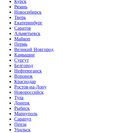
Курск
Рязань
Новосибирск
Тверь
Екатеринбург
Саратов
Альметьевск
Майкоп
Пермь
Великий Новгород
Камышин
Сургут
Белгород
Нефтеюганск
Воронеж
Краснодар
Ростов-на-Дону
Новороссийск
Тула
Донецк
Рыбиск
Мариуполь
Сарапул
Пенза
Уральск