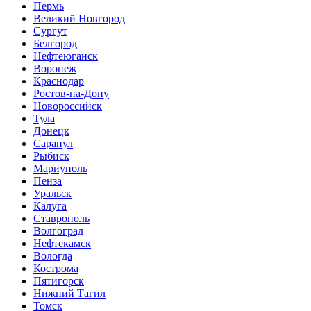
Пермь
Великий Новгород
Сургут
Белгород
Нефтеюганск
Воронеж
Краснодар
Ростов-на-Дону
Новороссийск
Тула
Донецк
Сарапул
Рыбиск
Мариуполь
Пенза
Уральск
Калуга
Ставрополь
Волгоград
Нефтекамск
Вологда
Кострома
Пятигорск
Нижний Тагил
Томск