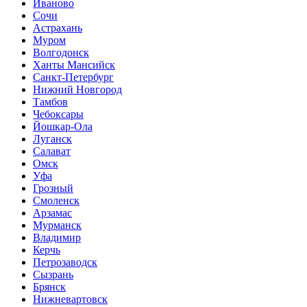
Иваново
Сочи
Астрахань
Муром
Волгодонск
Ханты Мансийск
Санкт-Петербург
Нижний Новгород
Тамбов
Чебоксары
Йошкар-Ола
Луганск
Салават
Омск
Уфа
Грозный
Смоленск
Арзамас
Мурманск
Владимир
Керчь
Петрозаводск
Сызрань
Брянск
Нижневартовск